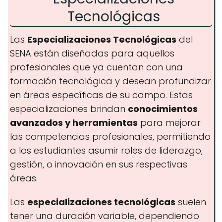
Tecnológicas
Salud
Las
Especializaciones Tecnológicas
del
SENA están diseñadas para aquellos
profesionales que ya cuentan con una
Electricidad y electrónica
formación tecnológica y desean profundizar
en áreas específicas de su campo. Estas
especializaciones brindan
conocimientos
avanzados y herramientas
para mejorar
las competencias profesionales, permitiendo
Administración y finanzas
a los estudiantes asumir roles de liderazgo,
gestión, o innovación en sus respectivas
áreas.
Las
especializaciones tecnológicas
suelen
Diseño y creatividad
tener una duración variable, dependiendo