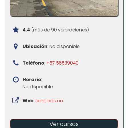
4.4
(más de 90 valoraciones)
Ubicación
: No disponible
Teléfono
:
+57 56539040
Horario
:
No disponible
Web
:
sena.edu.co
Ver cursos