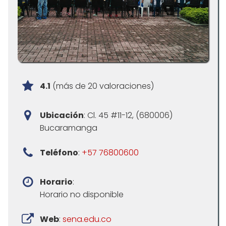
4.1
(más de 20 valoraciones)
Ubicación
: Cl. 45 #11-12, (680006)
Bucaramanga
Teléfono
:
+57 76800600
Horario
:
Horario no disponible
Web
:
sena.edu.co